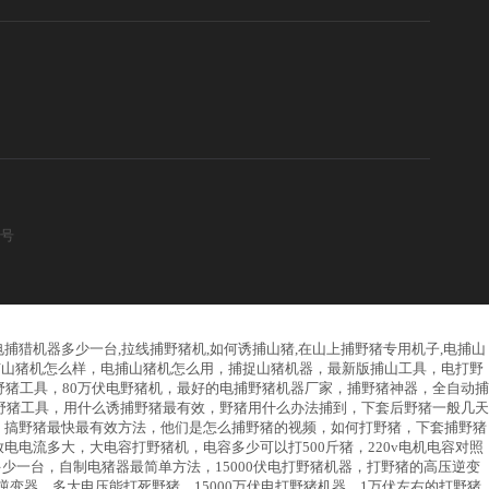
2号
,电捕猎机器多少一台,拉线捕野猪机,如何诱捕山猪,在山上捕野猪专用机子,电捕山
捕山猪机怎么样，电捕山猪机怎么用，捕捉山猪机器，最新版捕山工具，电打野
猪工具，80万伏电野猪机，最好的电捕野猪机器厂家，捕野猪神器，全自动捕
捕野猪工具，用什么诱捕野猪最有效，野猪用什么办法捕到，下套后野猪一般几天
，搞野猪最快最有效方法，他们是怎么捕野猪的视频，如何打野猪，下套捕野猪
放电电流多大，大电容打野猪机，电容多少可以打500斤猪，220v电机电容对照
多少一台，自制电猪器最简单方法，15000伏电打野猪机器，打野猪的高压逆变
逆变器，多大电压能打死野猪，15000万伏电打野猪机器，1万伏左右的打野猪