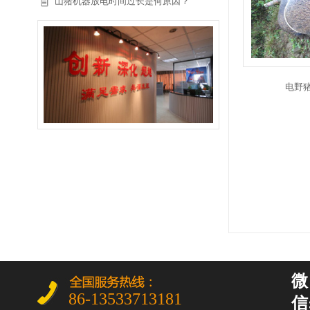
山猪机器放电时间过长是何原因？
电野猪
微
86-13533713181
信: