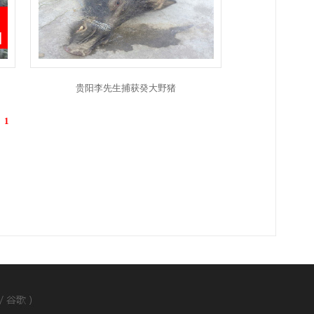
贵阳李先生捕获癸大野猪
录
1