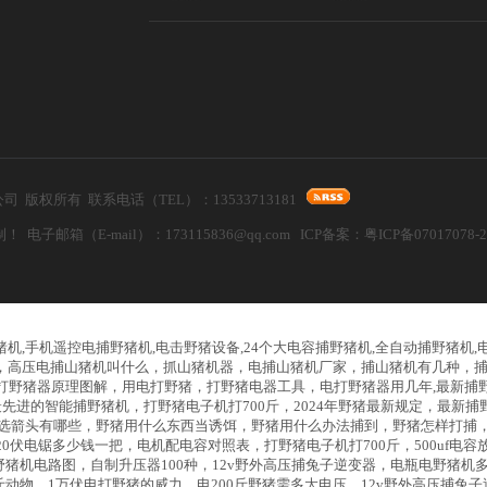
器设备有限公司 版权所有 联系电话（TEL）：13533713181
箱（E-mail）：173115836@qq.com ICP备案：
粤ICP备07017078-
猪机,手机遥控电捕野猪机,电击野猪设备,24个大电容捕野猪机,全自动捕野猪机
，高压电捕山猪机叫什么，抓山猪机器，电捕山猪机厂家，捕山猪机有几种，
打野猪器原理图解，用电打野猪，打野猪电器工具，电打野猪器用几年,最新捕野
先进的智能捕野猪机，打野猪电子机打700斤，2024年野猪最新规定，最新
选箭头有哪些，野猪用什么东西当诱饵，野猪用什么办法捕到，野猪怎样打捕
伏电锯多少钱一把，电机配电容对照表，打野猪电子机打700斤，500uf电容
野猪机电路图，自制升压器100种，12v野外高压捕兔子逆变器，电瓶电野猪机
斤动物，1万伏电打野猪的威力，电200斤野猪需多大电压，12v野外高压捕兔子