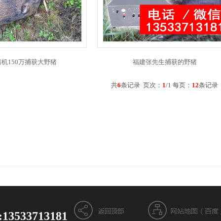
机150万捕获大野猪
福建张先生捕获的野猪
共
6
条记录 页次：
1
/1 每页：
12
条记
13533713181