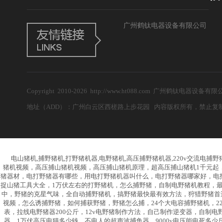
广州鹤钛电器设备有限公司
Copyright 2010-2026 http://www.ht088.com 广州鹤钛电
地址（ADD）：广州白云区西槎路上步花园 内容版权所有，禁止复制！ 电子邮
电山猪机,捕野猪机,打野猪机器,电野猪机,高压捕野猪机器,220v交流电捕野
猪机视频，高压捕山猪机视频，高压捕山猪机原理，超高压捕山猪机1千元起
猪器材，电打野猪器有哪些，用电打野猪机器叫什么，电打野猪器哪家好，电
捉山猪工具大全，1万伏左右的打野猪机，怎么捕野猪，自制电野猪机教程，最
中，野猪的克星气味，全自动捕野猪机，搞野猪最快最有效方法，狩猎野猪首
视频，怎么诱捕野猪，如何捕获野猪，野猪怎么捕，24个大电容捕野猪机，220
表，拉线电野猪器200公斤，12v电野猪制作方法，自己制作逆变器，自制电
器，1万伏高压电猫多少钱，不电人的超声波捕鱼器，9000v电压能电死多少