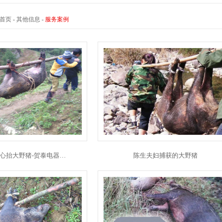
首页
-
其他信息
-
服务案例
心抬大野猪-贺泰电器…
陈生夫妇捕获的大野猪