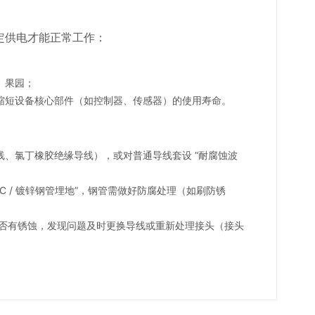
定供电才能正常工作：
、果园；
能缩短设备核心部件（如控制器、传感器）的使用寿命。
线、氯丁橡胶绝缘导线），或对普通导线套设 “耐腐蚀波
PVC / 镀锌钢管埋地”，钢管需做好防腐处理（如刷防锈
处是否有锈蚀，发现问题及时更换导线或重新处理接头（接头