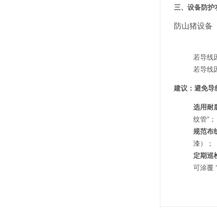
三、设备防护
防山猪设备
若导线
若导线
建议：避免导
选用耐
纹管”；
规范布
漆）；
定期巡
可涂覆 