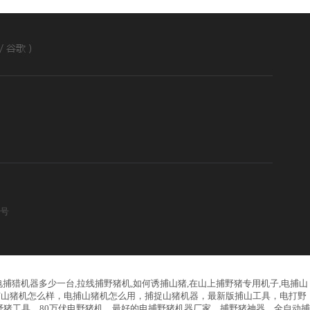
2号
,电捕猎机器多少一台,拉线捕野猪机,如何诱捕山猪,在山上捕野猪专用机子,电捕山
捕山猪机怎么样，电捕山猪机怎么用，捕捉山猪机器，最新版捕山工具，电打野
猪工具，80万伏电野猪机，最好的电捕野猪机器厂家，捕野猪神器，全自动捕