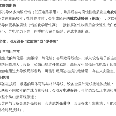
体腐蚀断裂
部的导体多为铜或铝（低压电路常用），暴露后会与腐蚀性物质发生
电化
铜导体接触酸性 / 盐性物质时，会生成绿色的
碱式碳酸铜（铜绿）
，这层
铝导体更易被腐蚀（铝的化学活性高），接触腐蚀性物质后会快速生成白
缩小、导电能力下降，严重时会完全断裂，造成电路断路。
化：引发设备 “软故障” 或 “硬失效”
良与电阻异常
蚀生成的氧化层（如铜绿、氧化铝）会导致导线接头（或与设备端子的连
电路压降增大，设备（如防山猪红外传感器、高压发生器低压供电端）因供电
接触电阻过大导致局部发热，可能引燃周边破损的绝缘层，存在火灾隐患
险剧增
腐蚀破损后，暴露的导体可能与相邻导线、设备金属外壳或接地体接触：
若两根不同极性的导线直接接触，会引发
电源短路
，可能烧毁低压电源模
致整个防山猪系统停运；
若导体与设备金属外壳接触，会造成
外壳带电
，若设备未可靠接地，可能
巡检时易接触）。