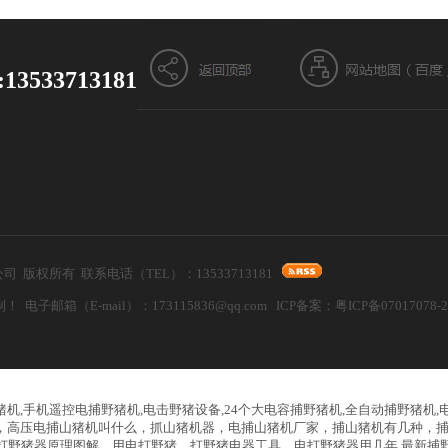
13533713181
器设备有限公司 版权所有 联系电话（TEL）：13533713181
箱（E-mail）：173115836@qq.com ICP备案：
粤ICP备07017078-
猪机,手机遥控电捕野猪机,电击野猪设备,24个大电容捕野猪机,全自动捕野猪机
，高压电捕山猪机叫什么，抓山猪机器，电捕山猪机厂家，捕山猪机有几种，
打野猪器原理图解，用电打野猪，打野猪电器工具，电打野猪器用几年,最新捕野