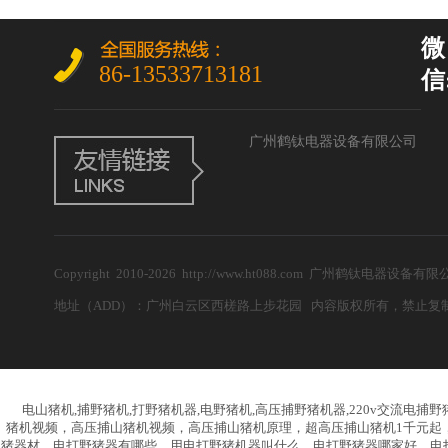
微
86-13533713181
信:
广州鹤钛电器设备有限公司
Copyright 2010-2026 http://www.ht088.com 广州鹤钛电
地址（ADD）：广州白云区西槎路上步花园 内容版权所有，禁止复制！ 电子邮
电山猪机,捕野猪机,打野猪机器,电野猪机,高压捕野猪机器,220v交流电捕野
猪机视频，高压捕山猪机视频，高压捕山猪机原理，超高压捕山猪机1千元起
猪器材，电打野猪器有哪些，用电打野猪机器叫什么，电打野猪器哪家好，电