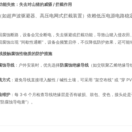
功能失效：失去对山猪的威慑 / 拦截作用
（如超声波驱避器、高压电网式拦截装置）依赖低压电源电路稳
因腐蚀断路，设备会完全断电，失去驱避或拦截功能，导致山猪入侵农田
因腐蚀出现 “间歇性通断”，设备会频繁启停，不仅降低防护效果，还可
线接触腐蚀性物质的防护措施
腐蚀导线
：户外安装时，优先选择
防腐蚀绝缘导线
（如交联聚乙烯绝缘导
线方式
：避免导线直接埋入酸性 / 碱性土壤，可采用 “架空布线” 或 “穿 
检维护
：每 3-6 个月检查导线绝缘层是否有破损、鼓包、变色，接头
“防腐蚀导电膏”）。