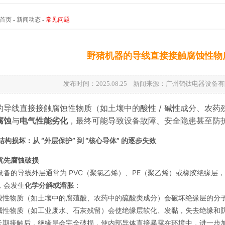
首页
-
新闻动态
-
常见问题
野猪机器的导线直接接触腐蚀性物
发布时间：2025.08.25 新闻来源：广州鹤钛电器设
的导线直接接触腐蚀性物质（如土壤中的酸性 / 碱性成分、农
腐蚀
与
电气性能劣化
，最终可能导致设备故障、安全隐患甚至防护
构损坏：从 “外层保护” 到 “核心导体” 的逐步失效
优先腐蚀破损
设备的导线外层通常为 PVC（聚氯乙烯）、PE（聚乙烯）或橡胶绝缘层
，会发生
化学分解或溶胀
：
酸性物质（如土壤中的腐殖酸、农药中的硫酸类成分）会破坏绝缘层的分
碱性物质（如工业废水、石灰残留）会使绝缘层软化、发黏，失去绝缘和
长期接触后，绝缘层会完全破损，使内部导体直接暴露在环境中，进一步