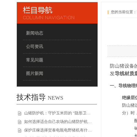
||
您的当前位置：
新闻动态
公司资讯
常见问题
防山猪设备
发
导线材质
图片新闻
一、导线物理结
技术指导
NEWS
绝缘层
防山猪
分）时
山猪防护机：守护玉米田的 “隐形卫…
如何选择适合自己农场的山猪防护机…
保护庄稼选择贺泰电瓶电野猪机有什…