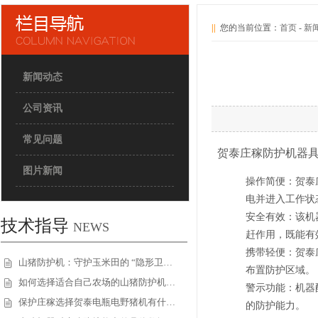
||
您的当前位置：
首页
-
新
新闻动态
公司资讯
常见问题
贺泰庄稼防护机器
图片新闻
操作简便
：贺泰
电并进入工作状
安全有效
：该机
技术指导
NEWS
赶作用，既能有
携带轻便
：贺泰
山猪防护机：守护玉米田的 “隐形卫…
布置防护区域。
如何选择适合自己农场的山猪防护机…
警示功能
：机器
保护庄稼选择贺泰电瓶电野猪机有什…
的防护能力。