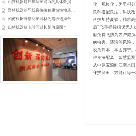
山猪机器对庄稼防护能力的具体数据…
化、规模化，为早稻分
野猪机器的导线直接接触腐蚀性物质…
良种搭配良法，科技改
如何根据野猪防护器材的需求选择合…
科技加持
夏管
，精准高
后” 飞手操控植保无人
山猪机器放电时间过长是何原因？
府免费飞防为农户减负
病虫害、渍涝等风险，
农为邦本，本固邦宁。
种良法配套、智慧监测
从中原麦浪到江南水田
守护良田，方能让每一