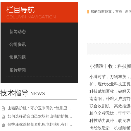
||
您的当前位置：
首页
-
新
新闻动态
公司资讯
常见问题
小满话丰收：科技
图片新闻
小满时节，万物丰茂，
护，现代农业科技正贯
科技赋能
夏收
，破解天
技术指导
NEWS
南南阳，种粮大户提前
联合收割机，高效推进
山猪防护机：守护玉米田的 “隐形卫…
粮仓全程无忧，牢牢守
如何选择适合自己农场的山猪防护机…
科技助力
夏种
，改良农
保护庄稼选择贺泰电瓶电野猪机有什…
田经改造后，机械顺畅