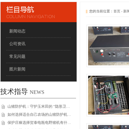
||
您的当前位置：
首页
-
新
新闻动态
公司资讯
常见问题
图片新闻
技术指导
NEWS
山猪防护机：守护玉米田的 “隐形卫…
如何选择适合自己农场的山猪防护机…
保护庄稼选择贺泰电瓶电野猪机有什…