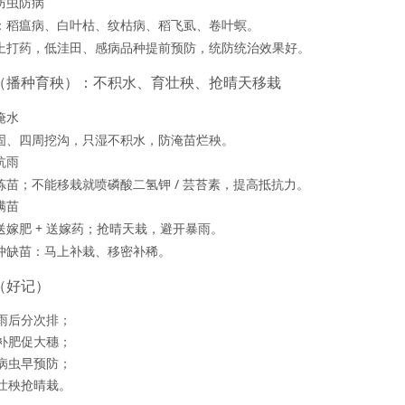
防虫防病
：稻瘟病、白叶枯、纹枯病、稻飞虱、卷叶螟。
上打药，低洼田、感病品种
提前预防
，统防统治效果好。
（播种育秧）：
不积水、育壮秧、抢晴天移栽
淹水
固、四周挖沟，
只湿不积水
，防淹苗烂秧。
抗雨
炼苗
；不能移栽就喷
磷酸二氢钾 / 芸苔素
，提高抵抗力。
满苗
送嫁肥 + 送嫁药
；抢晴天栽，避开暴雨。
冲缺苗：
马上补栽、移密补稀
。
（好记）
雨后分次排；
补肥促大穗；
病虫早预防；
壮秧抢晴栽。