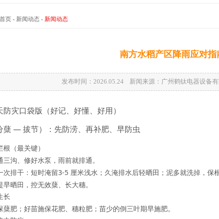
首页
-
新闻动态
-
新闻动态
南方水稻产区降雨应对指
发布时间：2026.05.24 新闻来源：广州鹤钛电器设
天防灾
口袋版
（好记、好懂、好用）
蘖 — 拔节）：
先防涝、再补肥、早防虫
烂根（最关键）
通三沟、修好水泵，雨前就排通。
一次排干：短时淹留
3-5 厘米浅水
；久淹排水后
轻晒田
；泥多就洗掉，保
提早晒田
，控无效蘖、长大穗。
生长
保蘖肥
；好苗施
保花肥、穗粒肥
；苗少的
倒三叶期早施肥
。