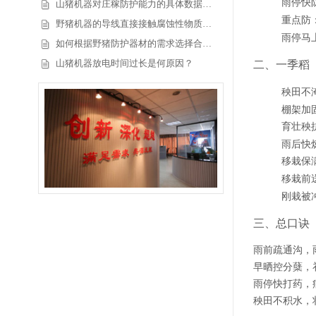
雨停快
山猪机器对庄稼防护能力的具体数据…
重点防
野猪机器的导线直接接触腐蚀性物质…
雨停马
如何根据野猪防护器材的需求选择合…
二、一季稻
山猪机器放电时间过长是何原因？
秧田不
棚架加
育壮秧
雨后快
移栽保
移栽前
刚栽被
三、总口诀
雨前疏通沟，
早晒控分蘖，
雨停快打药，
秧田不积水，