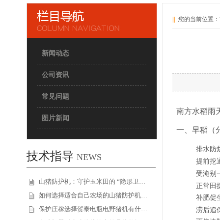
||
您的当前位置：
新闻动态
公司资讯
常见问题
南方水稻雨
图片新闻
一、早稻（分
排水防
技术指导
NEWS
提前挖
受淹别
山猪防护机：守护玉米田的 “隐形卫…
正常田
如何选择适合自己农场的山猪防护机…
补肥促
涝后追
保护庄稼选择贺泰电瓶电野猪机有什…