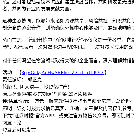
统。这可能包括与技术供应商建立深度合作，共同研发更先进
者，共同为行业的发展贡献力量。
这种生态协同，能够带来诸如资源共享、风险共担、知识共创
制造商的紧密合作，则能确保分拣中心能够及时、准确地响应
总而言之，“管鲍分拣中心官网排行榜”不仅仅是一份名单，它
节”，都代表着一次对效率边➡️界的拓展，一次对技术应用的
对于任何渴望在物流领域取得突破的企业而言，深入理解并借
活动：【
8cjVGdkyAuHwSRRkeCZXbTJuTftKYX
】
责任编辑： 郭正亮
轮胎‘集’团大赚—，投17亿扩产！
康辰药业!控股股东刘建华解除420万股质押
评;估单价?超11万元！航天软件拟挂牌出售两处房产，总价近40
声明：证券时报力求信息真实、准确，文章提及内容仅供参考
下载“证券时报”官方APP，或关注官方微信公众号，即可随
网友评论
登录
后可以发言