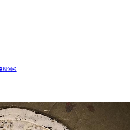
投
科创板