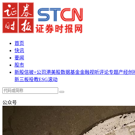
首页
快讯
要闻
股市
新股
信披+
公司
港美股
数据
基金
金融
视听
评论
专题
产经
创
新三板
投教
ESG
滚动
公众号