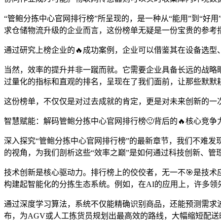
“管鲍分拣中心官网排行榜”所呈现的，是一种从“能用”到“好
求仓储物流升级的企业而言，这份榜单无疑是一份宝贵的参考
通过研究上榜企业的🔥成功案例，企业可以借鉴其在设备选型
当然，效率的提升并非一蹴而就。它需要企业具备长远的战略眼
过量化的指标和直观的排名，呈现在了我们面前，让那些默默耕
这份榜单，不仅仅是对过去成就的肯定，更是对未来创新的一
智慧赋能：解码管鲍分拣中心官网排行榜🙂背后的🔥核心竞争
深入探究“管鲍分拣中心官网排行榜”的最新章节，我们不难发
的视角，为我们剖析这些“效率之巅”是如何通过科技创新、管
技术创新是核心驱动力。排行榜上的佼佼者，无一不🎯是技术
构建起智能化的分拣生态系统。例如，在AI的应用上，许多领先
通过深度学习算法，系统不仅能精确识别商品，还能预测需求
布，为AGV或人工拣货员规划出最高效的路线，大幅缩短配送