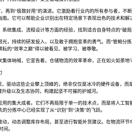
用”，再到“极致好用”的演进。它激励着行业内的所有参与者，
指南。它可以帮助企业识别出在特定场景下表现出色的技术和解
、系统集成、流程设计等方面的经验，找到适合自身特点的“破局
光，持续的研发投入，以及敢于拥抱变革的勇气。而“管鲍分拣中
耘的“效率之巅”得以被看见、被学习、被尊敬。
次集体呐喊，它宣告着，仓储物流的效率革命，正在如火如荼地
力
现，驱动这些企业攀上顶峰的，绝非仅仅是冰冷的硬件设备，而
理升级以及生态协同，构建起坚不可摧的护城河。
应用的集大成者。它们不再局限于单一的技术点，而是将人工智能
的分拣中心已经实现了从“识别”到“决策”的飞跃。
波动，动态调整库存布局，甚至进行智能补货建议。在物流环节中
时间。