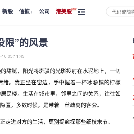
新股
信披+
公司
港美股
设限”的风景
-10 05:11:43
懒的甜腻，阳光将斑驳的光影投射在水泥地上，一切
情绪。我正坐在窗边，手中握着一杯冰😀镇的柠檬
的居民楼。生活在城市里，邻里之间的关系，往往如
而隐匿，多数时候，是带着一丝疏离的客套。
正走进对方的生活，更别提窥探那些细枝末节。