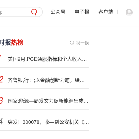
公众号
电子报
客户端
时报
热榜
换一换
美国9月,PCE通胀指标和个人收入报告将在12月5日发布
齐鲁银,行：;以金融创新为笔，绘就齐鲁绿色转型新图景
国家;能源—局发文力促新能源集成融合发展
突发！300078，收—到公安机关《调取证据通知书》，或涉欺诈发行