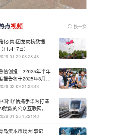
热点
视频
换一换
雅化{集}团龙虎榜数据
（11月17日）
2026-01-29 08:28:43
鲁信创投：2?025年半年
度报告将于2025年8月30
日披露
2026-02-09 21:33:43
中国‘电’信携手华为打造
AI赋能的公众互联网，构
建云网融合新底座，荣获
2026-01-25 15:21:43
ICT中国（2025）案例一
等奖
青岛资本市场大!事记