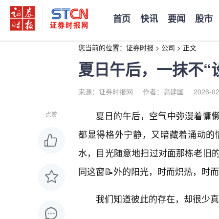
首页
快讯
要闻
股市
您当前的位置：
证券时报
>
公司
>
正文
夏日午后，一抹不“
来源：证券时报网
作者：高建国
2026-02
夏日的午后，空气中弥漫着慵
点赞
都显得格外宁静，又暗藏着涌动的
水，目光随意地扫过对面那栋老旧
同这窗📝外的阳光，时而炽热，时
我们知道彼此的存在，却很少真