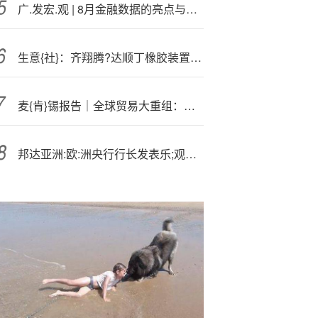
广.发宏.观 | 8月金融数据的亮点与短板
生意{社}：齐翔腾?达顺丁橡胶装置重启运行
麦{肯}锡报告｜全球贸易大重组：中美供应链重构的连锁反应
邦达亚洲:欧:洲央行行长发表乐;观言论 欧元小幅收涨